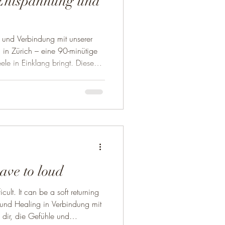
 Entspannung und
g und Verbindung mit unserer
ge
ele in Einklang bringt. Diese
mbiniert tibetische
 die das Nervensystem beruhigt
it fördert. Eine gemeinsame
zung beginnt mit einer geführten
ave to loud
 returning
ound Healing in Verbindung mit
e dir, die Gefühle und