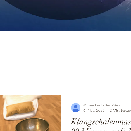
Mayendree Pather Wenk
6. Nov. 2025
2 Min. Lesezei
Klangschalenmas