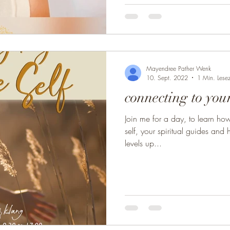
Schwingung ist nicht nur eine 
repräsentiert unsere Lebensen
Musikinstrumente treten auch 
Resonanz. Wenn die natürliche
eine heilende Schwingung triff
Mayendree Pather Wenk
10. Sept. 2022
1 Min. Lesez
connecting to your
Join me for a day, to learn how
self, your spiritual guides and
levels up...