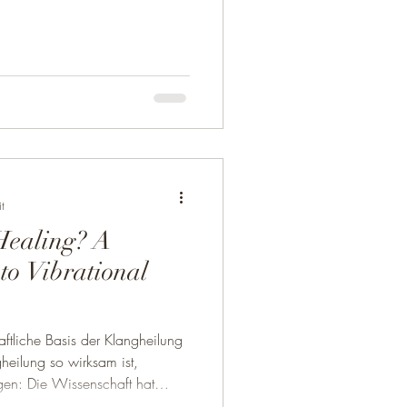
die dich geprägt und definiert
Erlaubnis, dich mit einem
bst zu verbinden. Vielleicht
chen für eine einzelne Sound-
en über 10 Jahren Erfahrung in
t
Healing? A
to Vibrational
aftliche Basis der Klangheilung
eilung so wirksam ist,
gen: Die Wissenschaft hat
es Körpers schwingt . Diese