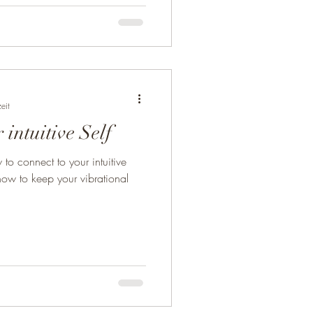
biologische Funktion – sie
ergie . Und genau wie
Schwingungen miteinander in
 Frequenz unseres Körpers auf
eit
 intuitive Self
 to connect to your intuitive
 how to keep your vibrational