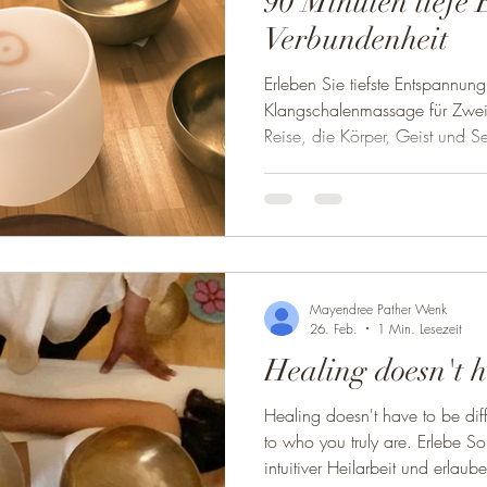
90 Minuten tiefe
Verbundenheit
Erleben Sie tiefste Entspannun
Klangschalenmassage für Zwei in Zürich – eine 90-minüti
Reise, die Körper, Geist und Se
wohltuende Klangbehandlung ko
Klangschalen , Kristallschalen und Gong zu einer
reichhaltigen Klanglandschaft,
und emotionale Ausgeglichenhe
Reise der Klangheilung Die Sit
Meditation , die Ihn
Mayendree Pather Wenk
26. Feb.
1 Min. Lesezeit
Healing doesn't h
Healing doesn't have to be difficult. It can be a soft
to who you truly are. Erlebe S
intuitiver Heilarbeit und erlaub