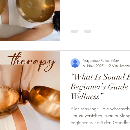
Erfahrungen sanft loszulassen, 
haben. Schenke dir selbst die 
tieferen Kern deines wahren Sel
klingt das nach großen Verspre
Healing-Session. Doch in mein
d
Mayendree Pather Wenk
6. Nov. 2025
2 Min. Lesezei
“What Is Sound 
Beginner’s Guide 
Wellness”
Alles schwingt – die wissensch
Um zu verstehen, warum Klangh
beginnen wir mit den Grundla
gezeigt, dass jede Zelle unser